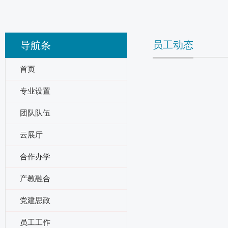
员工动态
导航条
首页
专业设置
团队队伍
云展厅
合作办学
产教融合
党建思政
员工工作