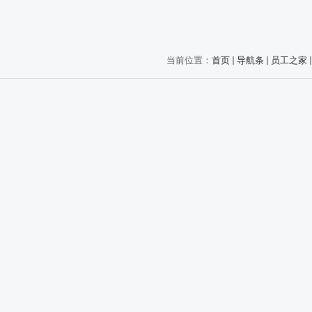
当前位置：
首页
导航条
员工之家