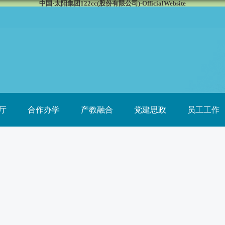
中国·太阳集团122cc(股份有限公司)-OfficialWebsite
厅
合作办学
产教融合
党建思政
员工工作