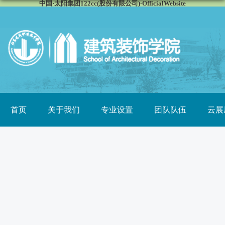
中国·太阳集团122cc(股份有限公司)-OfficialWebsite
首页
关于我们
专业设置
团队队伍
云展