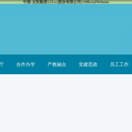
中国·太阳集团122cc(股份有限公司)-OfficialWebsite
厅
合作办学
产教融合
党建思政
员工工作